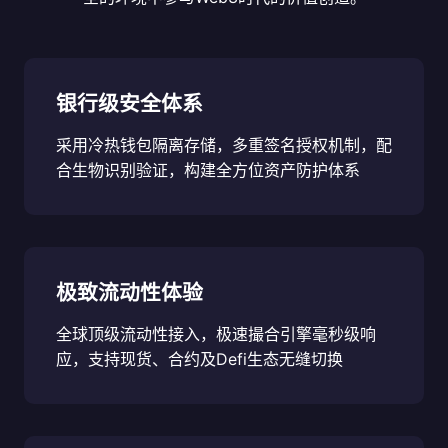
银行级安全体系
采用冷热钱包隔离存储，多重签名授权机制，配
合生物识别验证，构建全方位资产防护体系
极致流动性体验
全球顶级流动性接入，极速撮合引擎毫秒级响
应，支持现货、合约及Defi生态无缝切换