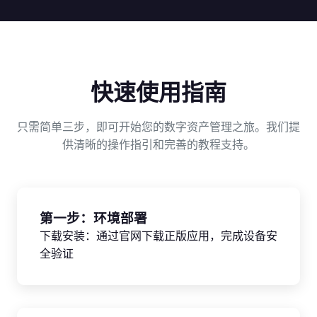
快速使用指南
只需简单三步，即可开始您的数字资产管理之旅。我们提
供清晰的操作指引和完善的教程支持。
第一步：环境部署
下载安装：通过官网下载正版应用，完成设备安
全验证