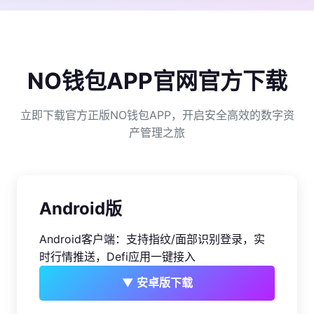
NO钱包APP官网官方下载
立即下载官方正版NO钱包APP，开启安全高效的数字资
产管理之旅
Android版
Android客户端：支持指纹/面部识别登录，实
时行情推送，Defi应用一键接入
▼ 安卓版下载