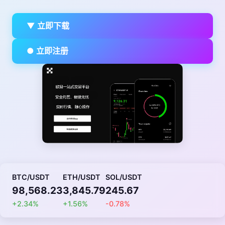
▼ 立即下载
● 立即注册
BTC/USDT
ETH/USDT
SOL/USDT
98,568.23
3,845.79
245.67
+2.34%
+1.56%
-0.78%